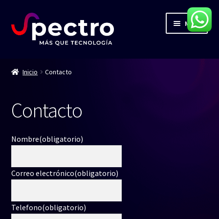
Ir
Ir
Menú
a
al
la
contenido
navegación
Inicio
Inicio
Contacto
Servicios
Contacto
Productos
Contacto
Nombre
(obligatorio)
Blog
Correo electrónico
(obligatorio)
Telefono
(obligatorio)