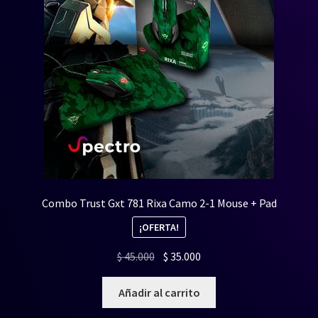
Combo Trust Gxt 781 Rixa Camo 2-1 Mouse + Pad
¡OFERTA!
El
El
$
45.000
$
35.000
precio
precio
original
actual
Añadir al carrito
era:
es: