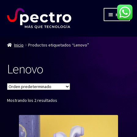
Ir
Ir
Menú
a
al
la
contenido
navegación
Inicio
Inicio
Productos etiquetados “Lenovo”
Servicios
Lenovo
Productos
Contacto
Mostrando los 2 resultados
Blog