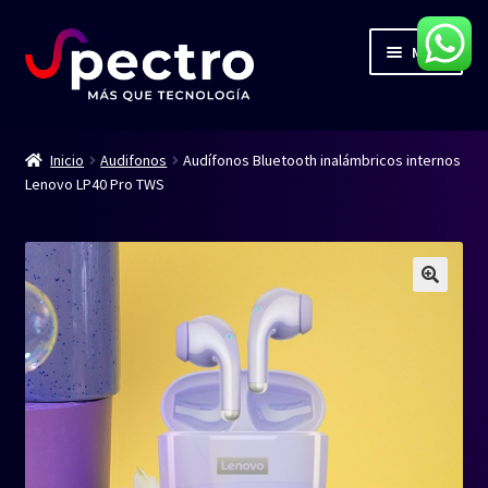
Ir
Ir
Menú
a
al
la
contenido
navegación
Inicio
Inicio
Audifonos
Audífonos Bluetooth inalámbricos internos
Lenovo LP40 Pro TWS
Servicios
Productos
Contacto
Blog