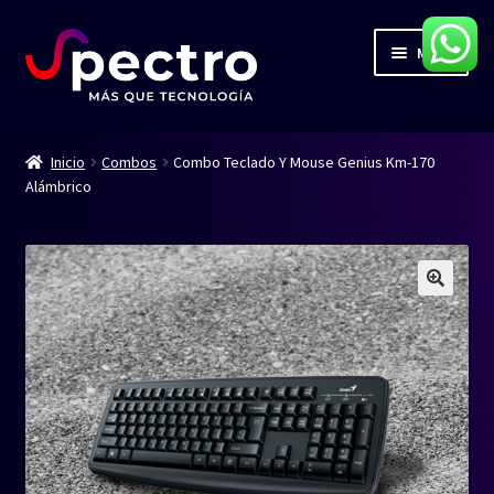
Ir
Ir
Menú
a
al
la
contenido
navegación
Inicio
Inicio
Combos
Combo Teclado Y Mouse Genius Km-170
Alámbrico
Servicios
Productos
Contacto
Blog