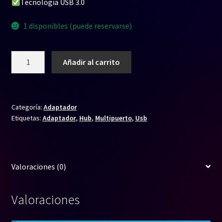
Tecnología USB 3.0
$ 32.000.
$ 26.000.
1 disponibles (puede reservarse)
Hub
Añadir al carrito
4
Puertos
3.0
Usb
Categoría:
Adaptador
Etiquetas:
Adaptador
,
Hub
,
Multipuerto
,
Usb
cantidad
Valoraciones (0)
Valoraciones