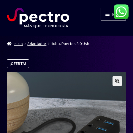
Ir
Ir
Menú
a
al
la
contenido
navegación
Inicio
Inicio
Adaptador
Hub 4 Puertos 3.0 Usb
Servicios
¡OFERTA!
Productos
Contacto
Blog