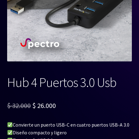
Hub 4 Puertos 3.0 Usb
El
El
$
32.000
$
26.000
precio
precio
Convierte un puerto USB-C en cuatro puertos USB-A 3.0
original
actual
Diseño compacto y ligero
era:
es: