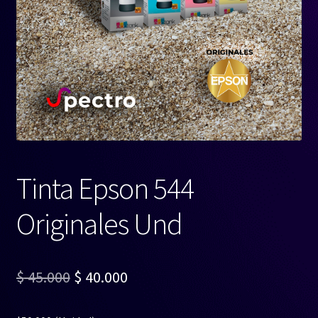
Tinta Epson 544
Originales Und
El
El
$
45.000
$
40.000
precio
precio